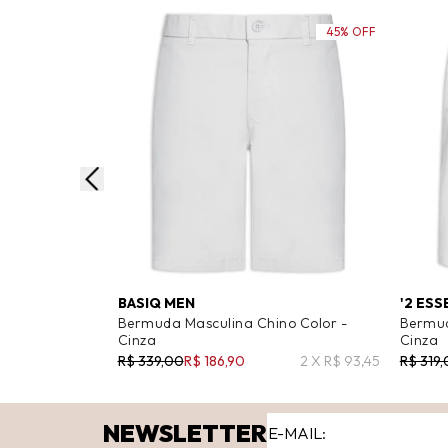
45% OFF
BASIQ MEN
'2 ESS
Bermuda Masculina Chino Color -
Bermud
Cinza
Cinza
R$ 339,00
R$ 186,90
2 X R$ 93,45
R$ 319
NEWSLETTER