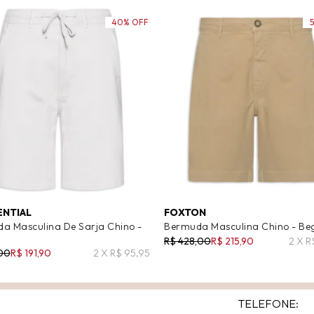
40% OFF
ENTIAL
FOXTON
a Masculina De Sarja Chino -
Bermuda Masculina Chino - Be
R$ 428,00
R$ 215,90
2 X R
,00
R$ 191,90
2 X R$ 95,95