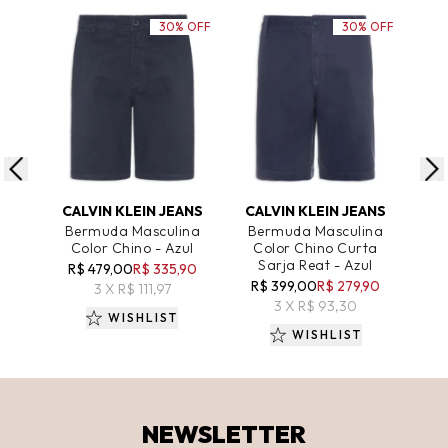
30% OFF
30% OFF
ADICIONAR AO CARRINHO
ADICIONAR AO CARRINHO
A
CALVIN KLEIN JEANS
CALVIN KLEIN JEANS
Bermuda Masculina
Bermuda Masculina
Be
Color Chino - Azul
Color Chino Curta
Cas
Sarja Reat - Azul
R$ 479,00
R$ 335,90
R$ 399,00
R$ 279,90
R
3 X R$ 111,97
3 X R$ 93,30
WISHLIST
WISHLIST
NEWSLETTER