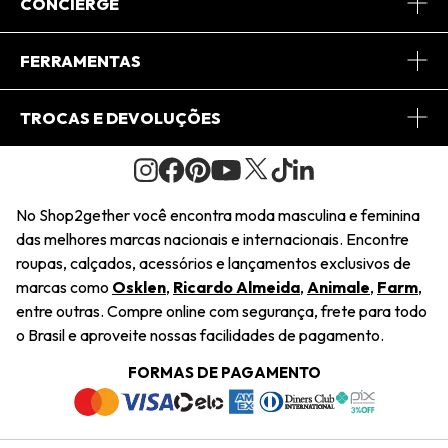
Sobre Nós
CONCIERGE
Conheça o App
Central de Relacionamento
FERRAMENTAS
Conheça o Site
Fretes
Minha Conta
TROCAS E DEVOLUÇÕES
Journal
2Getherclub
Pedido de Presente
Condições Gerais
Novos Designers
Regulamento e Promoções
Wishlist
No Shop2gether você encontra moda masculina e feminina
Troca Fácil
das melhores marcas nacionais e internacionais. Encontre
Saiu na Mídia
Cupons
roupas, calçados, acessórios e lançamentos exclusivos de
Restituição de Pagamento
marcas como
Osklen
,
Ricardo Almeida
,
Animale
,
Farm
,
Sustentabilidade
entre outras. Compre online com segurança, frete para todo
Dúvidas Frequentes
o Brasil e aproveite nossas facilidades de pagamento.
Navegando
Termos e Condições
FORMAS DE PAGAMENTO
Termos e Condições
Política de Privacidade
Trabalhe Conosco