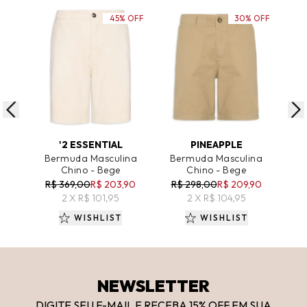
45% OFF
30% OFF
ADICIONAR AO CARRINHO
ADICIONAR AO CARRINHO
A
'2 ESSENTIAL
PINEAPPLE
Bermuda Masculina
Bermuda Masculina
Be
Chino - Bege
Chino - Bege
R$ 369,00
R$ 203,90
R$ 298,00
R$ 209,90
R$
2 X R$ 101,95
2 X R$ 104,95
WISHLIST
WISHLIST
NEWSLETTER
DIGITE SEU E-MAIL E RECEBA 15
% OFF
EM SUA