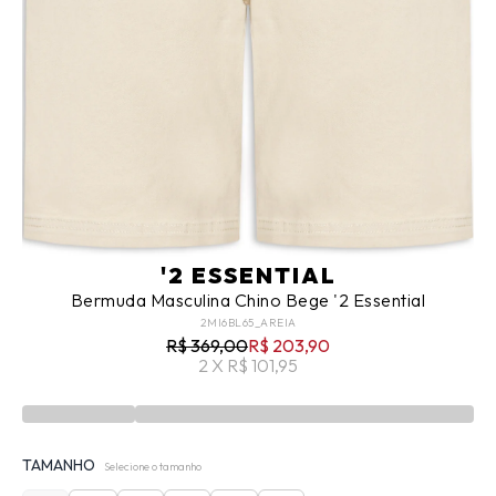
'2 ESSENTIAL
Bermuda Masculina Chino Bege '2 Essential
2MI6BL65_AREIA
R$ 369,00
R$ 203,90
2 X R$ 101,95
TAMANHO
Selecione o tamanho