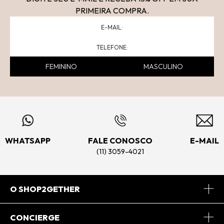
PRIMEIRA COMPRA.
FEMININO
MASCULINO
WHATSAPP
FALE CONOSCO
E-MAIL
(11) 3059-4021
O SHOP2GETHER
Sobre Nós
CONCIERGE