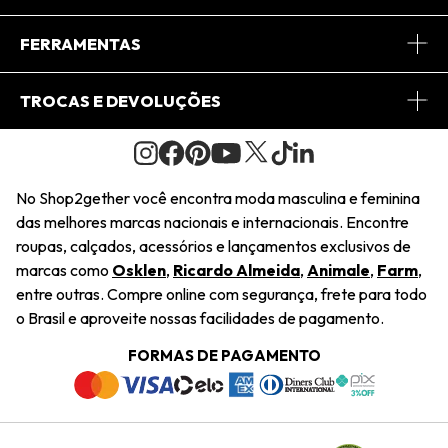
Conheça o App
Central de Relacionamento
FERRAMENTAS
Conheça o Site
Fretes
Minha Conta
TROCAS E DEVOLUÇÕES
Journal
2Getherclub
Pedido de Presente
Condições Gerais
Novos Designers
Regulamento e Promoções
Wishlist
No Shop2gether você encontra moda masculina e feminina
Troca Fácil
das melhores marcas nacionais e internacionais. Encontre
Saiu na Mídia
Cupons
roupas, calçados, acessórios e lançamentos exclusivos de
Restituição de Pagamento
marcas como
Osklen
,
Ricardo Almeida
,
Animale
,
Farm
,
Sustentabilidade
entre outras. Compre online com segurança, frete para todo
Dúvidas Frequentes
o Brasil e aproveite nossas facilidades de pagamento.
Navegando
Termos e Condições
FORMAS DE PAGAMENTO
Termos e Condições
Política de Privacidade
Trabalhe Conosco