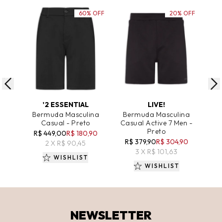
60% OFF
20% OFF
ADICIONAR AO CARRINHO
ADICIONAR AO CARRINHO
A
'2 ESSENTIAL
LIVE!
Bermuda Masculina
Bermuda Masculina
Be
Casual - Preto
Casual Active 7 Men -
Ca
Preto
R$ 449,00
R$ 180,90
R$ 379,90
R$ 304,90
R
2 X R$ 90,45
3 X R$ 101,63
WISHLIST
WISHLIST
NEWSLETTER