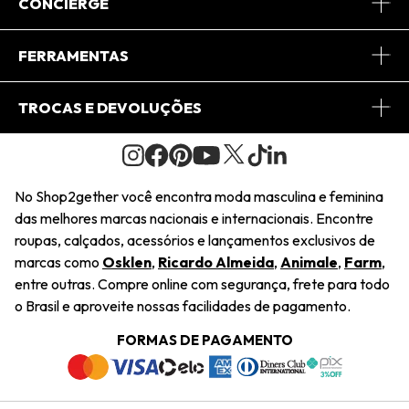
Sobre Nós
CONCIERGE
Conheça o App
Central de Relacionamento
FERRAMENTAS
Conheça o Site
Fretes
Minha Conta
TROCAS E DEVOLUÇÕES
Journal
2Getherclub
Pedido de Presente
Condições Gerais
Novos Designers
Regulamento e Promoções
Wishlist
No Shop2gether você encontra moda masculina e feminina
Troca Fácil
das melhores marcas nacionais e internacionais. Encontre
Saiu na Mídia
Cupons
roupas, calçados, acessórios e lançamentos exclusivos de
Restituição de Pagamento
marcas como
Osklen
,
Ricardo Almeida
,
Animale
,
Farm
,
Sustentabilidade
entre outras. Compre online com segurança, frete para todo
Dúvidas Frequentes
o Brasil e aproveite nossas facilidades de pagamento.
Navegando
Termos e Condições
FORMAS DE PAGAMENTO
Termos e Condições
Política de Privacidade
Trabalhe Conosco