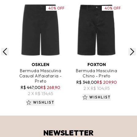
40% OFF
40% OFF
ADICIONAR AO CARRINHO
ADICIONAR AO CARRINHO
A
OSKLEN
FOXTON
Bermuda Masculina
Bermuda Masculina
Be
Casual Alfaiataria -
Chino - Preto
Chi
Preto
R$ 348,00
R$ 209,90
R
R$ 447,00
R$ 268,90
2 X R$ 104,95
2 X R$ 134,45
WISHLIST
WISHLIST
NEWSLETTER