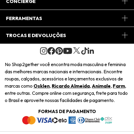
Sobre Nós
CONCIERGE
Conheça o App
Central de Relacionamento
FERRAMENTAS
Conheça o Site
Fretes
Minha Conta
TROCAS E DEVOLUÇÕES
Journal
2Getherclub
Pedido de Presente
Condições Gerais
Novos Designers
Regulamento e Promoções
Wishlist
No Shop2gether você encontra moda masculina e feminina
Troca Fácil
das melhores marcas nacionais e internacionais. Encontre
Saiu na Mídia
Cupons
roupas, calçados, acessórios e lançamentos exclusivos de
Restituição de Pagamento
marcas como
Osklen
,
Ricardo Almeida
,
Animale
,
Farm
,
Sustentabilidade
entre outras. Compre online com segurança, frete para todo
Dúvidas Frequentes
o Brasil e aproveite nossas facilidades de pagamento.
Navegando
Termos e Condições
FORMAS DE PAGAMENTO
Termos e Condições
Política de Privacidade
Trabalhe Conosco