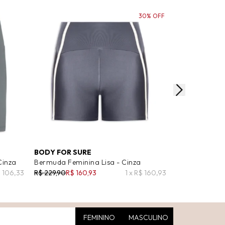
30% OFF
BODY FOR SURE
ANIMALE JEA
Cinza
Bermuda Feminina Lisa - Cinza
Bermuda Femin
Stoned - Cinz
$ 106,33
R$ 229,90
R$ 160,93
1 x R$ 160,93
R$ 358,00
R$ 1
FEMININO
MASCULINO