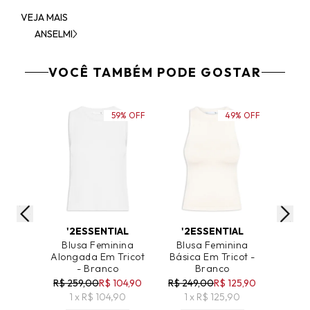
VEJA MAIS
ANSELMI
VOCÊ TAMBÉM PODE GOSTAR
59% OFF
49% OFF
ADICIONAR AO CARRINHO
ADICIONAR AO CARRINHO
ADICIO
'2ESSENTIAL
'2ESSENTIAL
M
Blusa Feminina
Blusa Feminina
Blu
Alongada Em Tricot
Básica Em Tricot -
Cropp
- Branco
Branco
Femini
R$ 259,00
R$ 104,90
R$ 249,00
R$ 125,90
R$ 17
1 x R$ 104,90
1 x R$ 125,90
1 