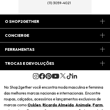
(11) 3059-4021
O SHOP2GETHER
Sobre Nós
CONCIERGE
Conheça o App
Central de Relacionamento
FERRAMENTAS
Conheça o Site
Fretes
Minha Conta
TROCAS E DEVOLUÇÕES
Journal
2Getherclub
Pedido de Presente
Condições Gerais
Novos Designers
Regulamento e Promoções
Wishlist
No Shop2gether você encontra moda masculina e feminina
Troca Fácil
das melhores marcas nacionais e internacionais. Encontre
Saiu na Mídia
Cupons
roupas, calçados, acessórios e lançamentos exclusivos de
Restituição de Pagamento
marcas como
Osklen
,
Ricardo Almeida
,
Animale
,
Farm
,
Sustentabilidade