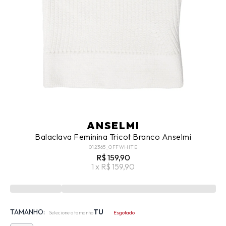
ANSELMI
Balaclava Feminina Tricot Branco Anselmi
012365_OFFWHITE
R$ 159,90
1 x R$ 159,90
TAMANHO:
TU
Selecione o tamanho
Esgotado