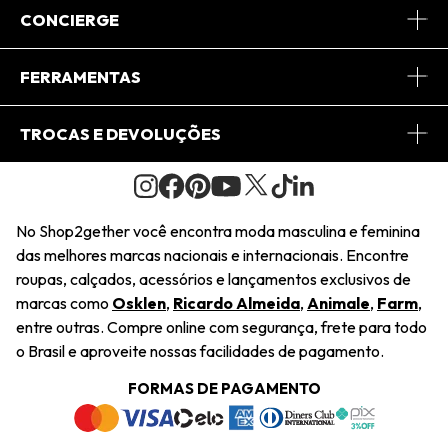
Sobre Nós
CONCIERGE
Conheça o App
Central de Relacionamento
FERRAMENTAS
Conheça o Site
Fretes
Minha Conta
TROCAS E DEVOLUÇÕES
Journal
2Getherclub
Pedido de Presente
Condições Gerais
Novos Designers
Regulamento e Promoções
Wishlist
No Shop2gether você encontra moda masculina e feminina
Troca Fácil
das melhores marcas nacionais e internacionais. Encontre
Saiu na Mídia
Cupons
roupas, calçados, acessórios e lançamentos exclusivos de
Restituição de Pagamento
marcas como
Osklen
,
Ricardo Almeida
,
Animale
,
Farm
,
Sustentabilidade
entre outras. Compre online com segurança, frete para todo
Dúvidas Frequentes
o Brasil e aproveite nossas facilidades de pagamento.
Navegando
Termos e Condições
FORMAS DE PAGAMENTO
Termos e Condições
Política de Privacidade