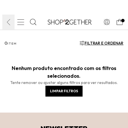
FINAL LIQUIDA:
O VERÃO’27 NO SEU TEMPO:
DIA DOS PAIS
ATÉ 70% OFF + 10% OFF
50% OFF NO FRETE
FRETE GRÁTIS
ULTRARRÁPIDO.
10EXTRA.
FRETEAPP*
.
0
FILTRAR E ORDENAR
ITEM
Nenhum produto encontrado com os filtros
selecionados.
Tente remover ou ajustar alguns filtros para ver resultados.
LIMPAR FILTROS