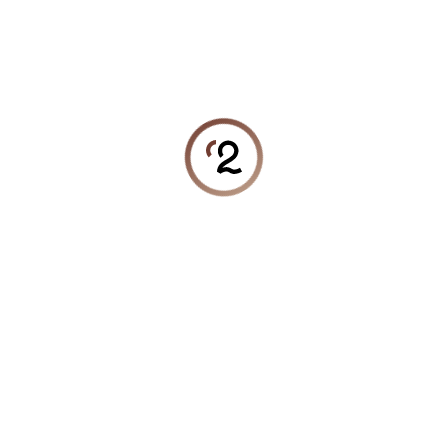
NEWSLETTER
DIGITE SEU E-MAIL E RECEBA 15
% OFF
EM SUA
PRIMEIRA COMPRA.
FEMININO
MASCULINO